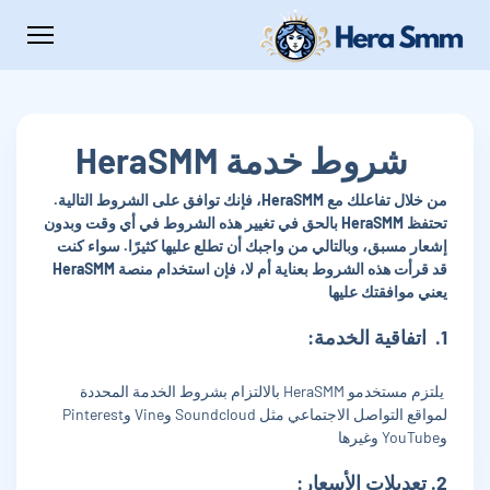
شروط خدمة HeraSMM
من خلال تفاعلك مع HeraSMM، فإنك توافق على الشروط التالية.
تحتفظ HeraSMM بالحق في تغيير هذه الشروط في أي وقت وبدون
إشعار مسبق، وبالتالي من واجبك أن تطلع عليها كثيرًا. سواء كنت
قد قرأت هذه الشروط بعناية أم لا، فإن استخدام منصة HeraSMM
يعني موافقتك عليها
1. اتفاقية الخدمة:
يلتزم مستخدمو HeraSMM بالالتزام بشروط الخدمة المحددة
لمواقع التواصل الاجتماعي مثل Soundcloud وVine وPinterest
وYouTube وغيرها
2. تعديلات الأسعار: