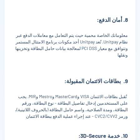
8. أمان الدفع:
معلوماتك الخاصة محمية حيث يتم التعامل مع معاملات الدفع عبر
نظام Unitpay. تُعد Unitpay أحد مكونات برنامج الامتثال المستمر
وتتوافق مع معيار PCI DSS لمعالجة بيانات حامل البطاقة وتخزينها
ونقلها
9. بطاقات الائتمان المقبولة:
تُقبل بطاقات الائتمان VISA وMasterCard وMestro وMIR. يجب
على المستخدمين إدخال تفاصيل البطاقة - نوع البطاقة، ورقم
البطاقة، ومدة الصلاحية، واسم حامل البطاقة (بالحروف اللاتينية)،
ورمز CVC2/CVV2 - عند إجراء عملية الدفع ببطاقة الائتمان
10. خدمة 3D-Secure: